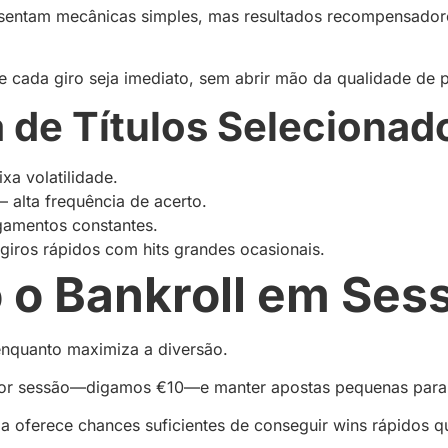
esentam mecânicas simples, mas resultados recompensadore
 cada giro seja imediato, sem abrir mão da qualidade de 
 de Títulos Selecionad
ixa volatilidade.
 alta frequência de acerto.
amentos constantes.
giros rápidos com hits grandes ocasionais.
o o Bankroll em Se
 enquanto maximiza a diversão.
 por sessão—digamos €10—e manter apostas pequenas para 
a oferece chances suficientes de conseguir wins rápidos q