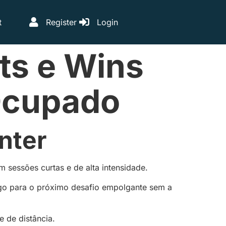
t
Register
Login
ts e Wins
Ocupado
nter
 sessões curtas e de alta intensidade.
ogo para o próximo desafio empolgante sem a
 de distância.