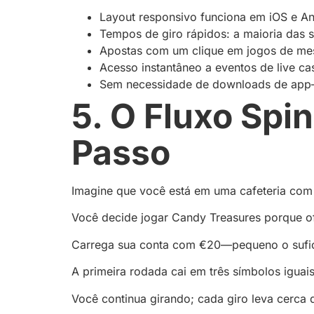
Layout responsivo funciona em iOS e An
Tempos de giro rápidos: a maioria das 
Apostas com um clique em jogos de me
Acesso instantâneo a eventos de live c
Sem necessidade de downloads de ap
5. O Fluxo Sp
Passo
Imagine que você está em uma cafeteria com
Você decide jogar Candy Treasures porque o
Carrega sua conta com €20—pequeno o suficie
A primeira rodada cai em três símbolos igua
Você continua girando; cada giro leva cerca