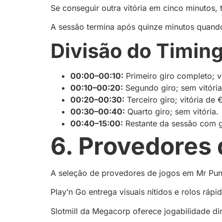
Se conseguir outra vitória em cinco minutos,
A sessão termina após quinze minutos quando
Divisão do Timin
00:00–00:10:
Primeiro giro completo; v
00:10–00:20:
Segundo giro; sem vitória
00:20–00:30:
Terceiro giro; vitória de €
00:30–00:40:
Quarto giro; sem vitória.
00:40–15:00:
Restante da sessão com gi
6. Provedores
A seleção de provedores de jogos em Mr Punt
Play’n Go entrega visuais nítidos e rolos rá
Slotmill da Megacorp oferece jogabilidade di