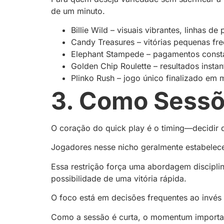
de um minuto.
Billie Wild – visuais vibrantes, linhas d
Candy Treasures – vitórias pequenas fr
Elephant Stampede – pagamentos consta
Golden Chip Roulette – resultados insta
Plinko Rush – jogo único finalizado em
3. Como Sessõ
O coração do quick play é o timing—decidir 
Jogadores nesse nicho geralmente estabelece
Essa restrição força uma abordagem discipli
possibilidade de uma vitória rápida.
O foco está em decisões frequentes ao invés d
Como a sessão é curta, o momentum importa;