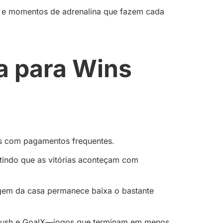
is e momentos de adrenalina que fazem cada
a para Wins
os com pagamentos frequentes.
ntindo que as vitórias aconteçam com
agem da casa permanece baixa o bastante
o Rush e GoalX—jogos que terminam em menos