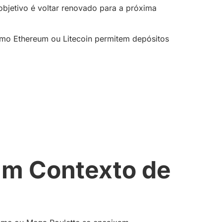
objetivo é voltar renovado para a próxima
mo Ethereum ou Litecoin permitem depósitos
 um Contexto de