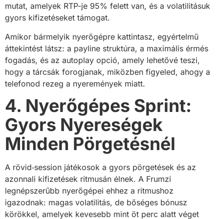
mutat, amelyek RTP-je 95% felett van, és a volatilitásuk
gyors kifizetéseket támogat.
Amikor bármelyik nyerőgépre kattintasz, egyértelmű
áttekintést látsz: a payline struktúra, a maximális érmés
fogadás, és az autoplay opció, amely lehetővé teszi,
hogy a tárcsák forogjanak, miközben figyeled, ahogy a
telefonod rezeg a nyeremények miatt.
4. Nyerőgépes Sprint:
Gyors Nyereségek
Minden Pörgetésnél
A rövid‑session játékosok a gyors pörgetések és az
azonnali kifizetések ritmusán élnek. A Frumzi
legnépszerűbb nyerőgépei ehhez a ritmushoz
igazodnak: magas volatilitás, de bőséges bónusz
körökkel, amelyek kevesebb mint öt perc alatt véget