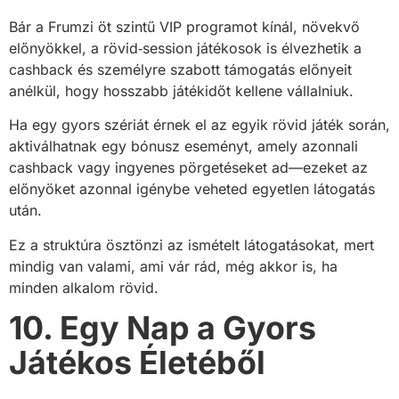
Bár a Frumzi öt szintű VIP programot kínál, növekvő
előnyökkel, a rövid‑session játékosok is élvezhetik a
cashback és személyre szabott támogatás előnyeit
anélkül, hogy hosszabb játékidőt kellene vállalniuk.
Ha egy gyors szériát érnek el az egyik rövid játék során,
aktiválhatnak egy bónusz eseményt, amely azonnali
cashback vagy ingyenes pörgetéseket ad—ezeket az
előnyöket azonnal igénybe veheted egyetlen látogatás
után.
Ez a struktúra ösztönzi az ismételt látogatásokat, mert
mindig van valami, ami vár rád, még akkor is, ha
minden alkalom rövid.
10. Egy Nap a Gyors
Játékos Életéből