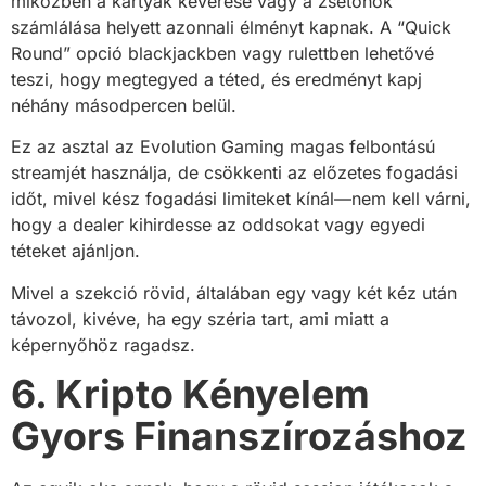
miközben a kártyák keverése vagy a zsetonok
számlálása helyett azonnali élményt kapnak. A “Quick
Round” opció blackjackben vagy rulettben lehetővé
teszi, hogy megtegyed a téted, és eredményt kapj
néhány másodpercen belül.
Ez az asztal az Evolution Gaming magas felbontású
streamjét használja, de csökkenti az előzetes fogadási
időt, mivel kész fogadási limiteket kínál—nem kell várni,
hogy a dealer kihirdesse az oddsokat vagy egyedi
téteket ajánljon.
Mivel a szekció rövid, általában egy vagy két kéz után
távozol, kivéve, ha egy széria tart, ami miatt a
képernyőhöz ragadsz.
6. Kripto Kényelem
Gyors Finanszírozáshoz