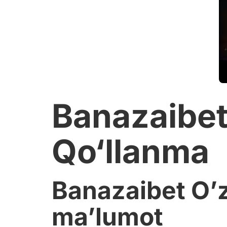
Banazaibet
Qo‘llanma
Banazaibet O’
ma’lumot