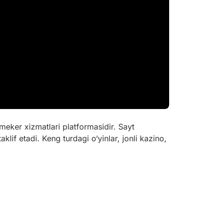
meker xizmatlari platformasidir. Sayt
klif etadi. Keng turdagi o‘yinlar, jonli kazino,