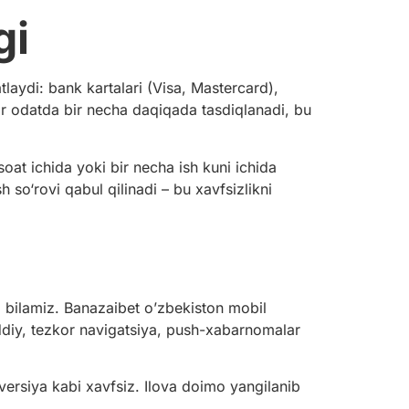
gi
tlaydi: bank kartalari (Visa, Mastercard),
ar odatda bir necha daqiqada tasdiqlanadi, bu
soat ichida yoki bir necha ish kuni ichida
 so‘rovi qabul qilinadi – bu xavfsizlikni
i bilamiz. Banazaibet o’zbekiston mobil
ddiy, tezkor navigatsiya, push-xabarnomalar
versiya kabi xavfsiz. Ilova doimo yangilanib
.