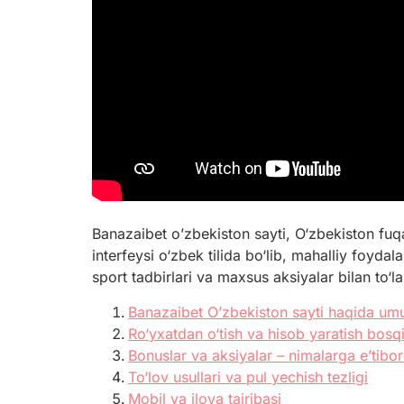
Banazaibet o’zbekiston sayti, O‘zbekiston fuq
interfeysi o‘zbek tilida bo‘lib, mahalliy foydal
sport tadbirlari va maxsus aksiyalar bilan to‘la
Banazaibet O’zbekiston sayti haqida u
Ro‘yxatdan o‘tish va hisob yaratish bosqi
Bonuslar va aksiyalar – nimalarga e’tibor
To‘lov usullari va pul yechish tezligi
Mobil va ilova tajribasi