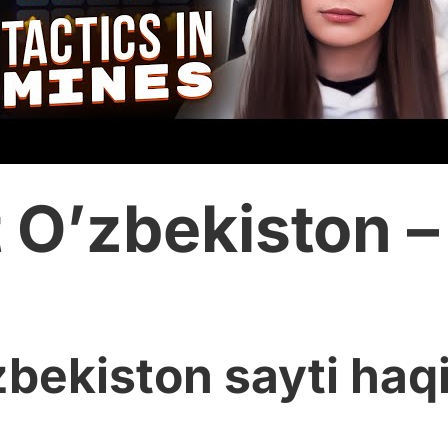
 O’zbekiston –
zbekiston sayti ha