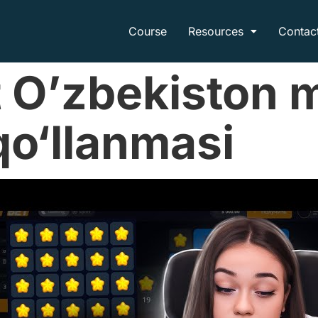
Course
Resources
Contac
 O’zbekiston m
qo‘llanmasi