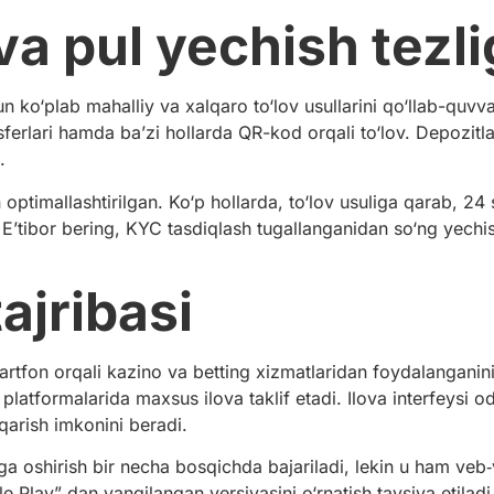
 va pul yechish tezli
 ko‘plab mahalliy va xalqaro to‘lov usullarini qo‘llab-quvva
ferlari hamda ba’zi hollarda QR-kod orqali to‘lov. Depozitl
.
optimallashtirilgan. Ko‘p hollarda, to‘lov usuliga qarab, 24 
E’tibor bering, KYC tasdiqlash tugallanganidan so‘ng yechish
tajribasi
rtfon orqali kazino va betting xizmatlaridan foydalanganin
atformalarida maxsus ilova taklif etadi. Ilova interfeysi o
qarish imkonini beradi.
ga oshirish bir necha bosqichda bajariladi, lekin u ham veb‑
 Play” dan yangilangan versiyasini o‘rnatish tavsiya etiladi