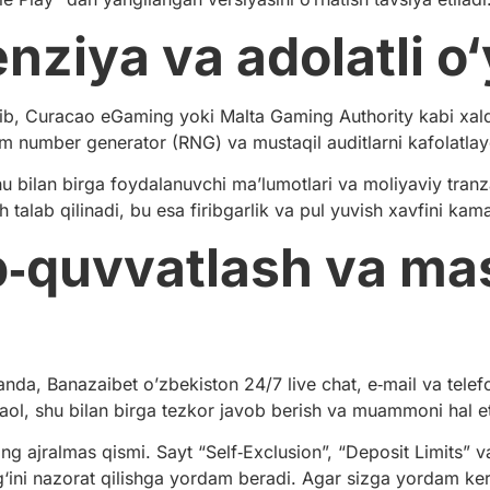
enziya va adolatli o‘
‘lib, Curacao eGaming yoki Malta Gaming Authority kabi xalq
ndom number generator (RNG) va mustaqil auditlarni kafolatlay
shu bilan birga foydalanuvchi ma’lumotlari va moliyaviy tra
 talab qilinadi, bu esa firibgarlik va pul yuvish xavfini kama
b‑quvvatlash va mas
, Banazaibet o’zbekiston 24/7 live chat, e‑mail va telefon
aol, shu bilan birga tezkor javob berish va muammoni hal eti
g ajralmas qismi. Sayt “Self‑Exclusion”, “Deposit Limits” va 
g‘ini nazorat qilishga yordam beradi. Agar sizga yordam ke