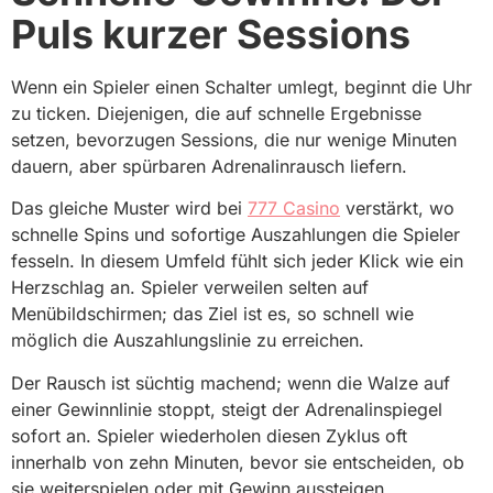
Puls kurzer Sessions
Wenn ein Spieler einen Schalter umlegt, beginnt die Uhr
zu ticken. Diejenigen, die auf schnelle Ergebnisse
setzen, bevorzugen Sessions, die nur wenige Minuten
dauern, aber spürbaren Adrenalinrausch liefern.
Das gleiche Muster wird bei
777 Casino
verstärkt, wo
schnelle Spins und sofortige Auszahlungen die Spieler
fesseln. In diesem Umfeld fühlt sich jeder Klick wie ein
Herzschlag an. Spieler verweilen selten auf
Menübildschirmen; das Ziel ist es, so schnell wie
möglich die Auszahlungslinie zu erreichen.
Der Rausch ist süchtig machend; wenn die Walze auf
einer Gewinnlinie stoppt, steigt der Adrenalinspiegel
sofort an. Spieler wiederholen diesen Zyklus oft
innerhalb von zehn Minuten, bevor sie entscheiden, ob
sie weiterspielen oder mit Gewinn aussteigen.