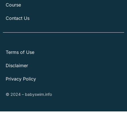
Course
Contact Us
Terms of Use
Disclaimer
Privacy Policy
© 2024 – babyswim.info