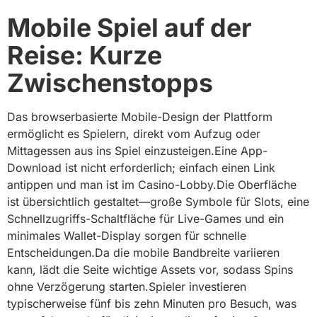
Mobile Spiel auf der
Reise: Kurze
Zwischenstopps
Das browserbasierte Mobile-Design der Plattform
ermöglicht es Spielern, direkt vom Aufzug oder
Mittagessen aus ins Spiel einzusteigen.Eine App-
Download ist nicht erforderlich; einfach einen Link
antippen und man ist im Casino-Lobby.Die Oberfläche
ist übersichtlich gestaltet—große Symbole für Slots, eine
Schnellzugriffs-Schaltfläche für Live-Games und ein
minimales Wallet-Display sorgen für schnelle
Entscheidungen.Da die mobile Bandbreite variieren
kann, lädt die Seite wichtige Assets vor, sodass Spins
ohne Verzögerung starten.Spieler investieren
typischerweise fünf bis zehn Minuten pro Besuch, was