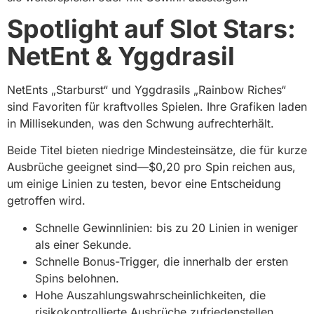
Spotlight auf Slot Stars:
NetEnt & Yggdrasil
NetEnts „Starburst“ und Yggdrasils „Rainbow Riches“
sind Favoriten für kraftvolles Spielen. Ihre Grafiken laden
in Millisekunden, was den Schwung aufrechterhält.
Beide Titel bieten niedrige Mindesteinsätze, die für kurze
Ausbrüche geeignet sind—$0,20 pro Spin reichen aus,
um einige Linien zu testen, bevor eine Entscheidung
getroffen wird.
Schnelle Gewinnlinien: bis zu 20 Linien in weniger
als einer Sekunde.
Schnelle Bonus-Trigger, die innerhalb der ersten
Spins belohnen.
Hohe Auszahlungswahrscheinlichkeiten, die
risikokontrollierte Ausbrüche zufriedenstellen.