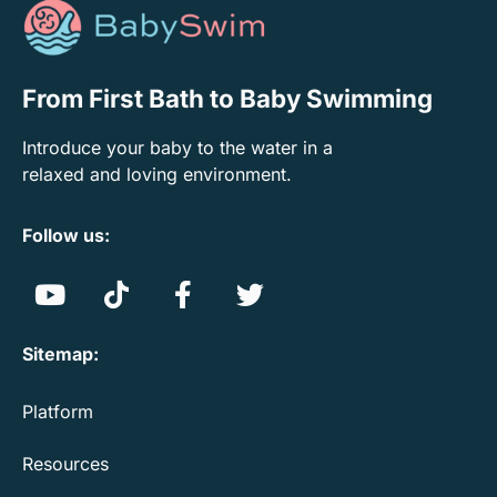
From First Bath to Baby Swimming
Introduce your baby to the water in a
relaxed and loving environment.
Follow us:
Sitemap:
Platform
Resources